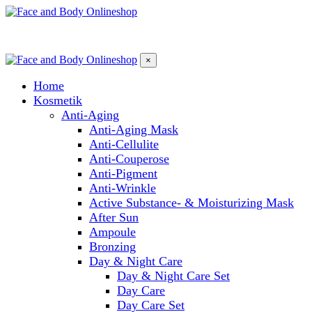
×
Home
Kosmetik
Anti-Aging
Anti-Aging Mask
Anti-Cellulite
Anti-Couperose
Anti-Pigment
Anti-Wrinkle
Active Substance- & Moisturizing Mask
After Sun
Ampoule
Bronzing
Day & Night Care
Day & Night Care Set
Day Care
Day Care Set