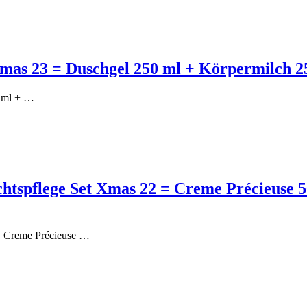
Xmas 23 = Duschgel 250 ml + Körpermilch 
0 ml + …
chtspflege Set Xmas 22 = Creme Précieuse 5
 = Creme Précieuse …