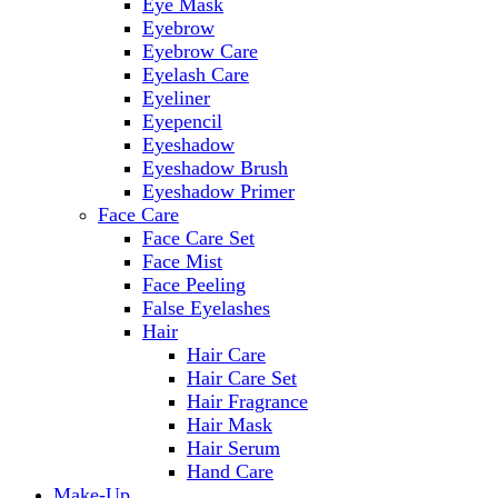
Eye Mask
Eyebrow
Eyebrow Care
Eyelash Care
Eyeliner
Eyepencil
Eyeshadow
Eyeshadow Brush
Eyeshadow Primer
Face Care
Face Care Set
Face Mist
Face Peeling
False Eyelashes
Hair
Hair Care
Hair Care Set
Hair Fragrance
Hair Mask
Hair Serum
Hand Care
Make-Up