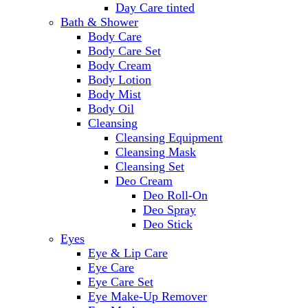
Day Care tinted
Bath & Shower
Body Care
Body Care Set
Body Cream
Body Lotion
Body Mist
Body Oil
Cleansing
Cleansing Equipment
Cleansing Mask
Cleansing Set
Deo Cream
Deo Roll-On
Deo Spray
Deo Stick
Eyes
Eye & Lip Care
Eye Care
Eye Care Set
Eye Make-Up Remover