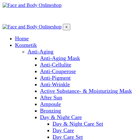
×
Home
Kosmetik
Anti-Aging
Anti-Aging Mask
Anti-Cellulite
Anti-Couperose
Anti-Pigment
Anti-Wrinkle
Active Substance- & Moisturizing Mask
After Sun
Ampoule
Bronzing
Day & Night Care
Day & Night Care Set
Day Care
Day Care Set