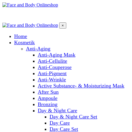
×
Home
Kosmetik
Anti-Aging
Anti-Aging Mask
Anti-Cellulite
Anti-Couperose
Anti-Pigment
Anti-Wrinkle
Active Substance- & Moisturizing Mask
After Sun
Ampoule
Bronzing
Day & Night Care
Day & Night Care Set
Day Care
Day Care Set