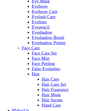
Eye Mask
Eyebrow
Eyebrow Care
Eyelash Care
Eyeliner
Eyepencil
Eyeshadow
Eyeshadow Brush
Eyeshadow Primer
Face Care
Face Care Set
Face Mist
Face Peeling
False Eyelashes
Hair
Hair Care
Hair Care Set
Hair Fragrance
Hair Mask
Hair Serum
Hand Care
Make-Up