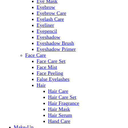
Eye Mask
Eyebrow
Eyebrow Care
Eyelash Care
Eyeliner
Eyepencil
Eyeshadow
Eyeshadow Brush
Eyeshadow Primer
Face Care
Face Care Set
Face Mist
Face Peeling
False Eyelashes
Hair
Hair Care
Hair Care Set
Hair Fragrance
Hair Mask
Hair Serum
Hand Care
Make-Up