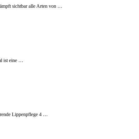
pft sichtbar alle Arten von …
l ist eine …
sierende Lippenpflege 4 …