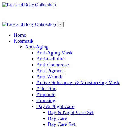
×
Home
Kosmetik
Anti-Aging
Anti-Aging Mask
Anti-Cellulite
Anti-Couperose
Anti-Pigment
Anti-Wrinkle
Active Substance- & Moisturizing Mask
After Sun
Ampoule
Bronzing
Day & Night Care
Day & Night Care Set
Day Care
Day Care Set