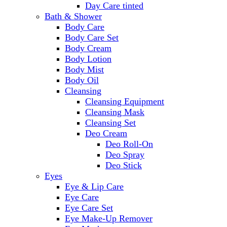
Day Care tinted
Bath & Shower
Body Care
Body Care Set
Body Cream
Body Lotion
Body Mist
Body Oil
Cleansing
Cleansing Equipment
Cleansing Mask
Cleansing Set
Deo Cream
Deo Roll-On
Deo Spray
Deo Stick
Eyes
Eye & Lip Care
Eye Care
Eye Care Set
Eye Make-Up Remover