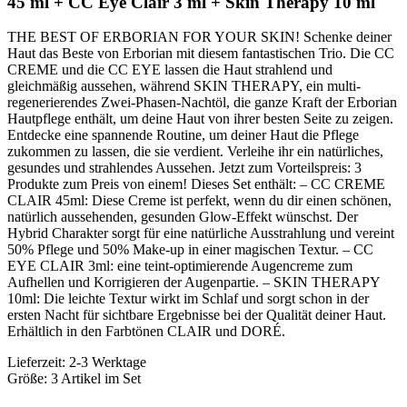
45 ml + CC Eye Clair 3 ml + Skin Therapy 10 ml
THE BEST OF ERBORIAN FOR YOUR SKIN! Schenke deiner
Haut das Beste von Erborian mit diesem fantastischen Trio. Die CC
CREME und die CC EYE lassen die Haut strahlend und
gleichmäßig aussehen, während SKIN THERAPY, ein multi-
regenerierendes Zwei-Phasen-Nachtöl, die ganze Kraft der Erborian
Hautpflege enthält, um deine Haut von ihrer besten Seite zu zeigen.
Entdecke eine spannende Routine, um deiner Haut die Pflege
zukommen zu lassen, die sie verdient. Verleihe ihr ein natürliches,
gesundes und strahlendes Aussehen. Jetzt zum Vorteilspreis: 3
Produkte zum Preis von einem! Dieses Set enthält: – CC CREME
CLAIR 45ml: Diese Creme ist perfekt, wenn du dir einen schönen,
natürlich aussehenden, gesunden Glow-Effekt wünschst. Der
Hybrid Charakter sorgt für eine natürliche Ausstrahlung und vereint
50% Pflege und 50% Make-up in einer magischen Textur. – CC
EYE CLAIR 3ml: eine teint-optimierende Augencreme zum
Aufhellen und Korrigieren der Augenpartie. – SKIN THERAPY
10ml: Die leichte Textur wirkt im Schlaf und sorgt schon in der
ersten Nacht für sichtbare Ergebnisse bei der Qualität deiner Haut.
Erhältlich in den Farbtönen CLAIR und DORÉ.
Lieferzeit: 2-3 Werktage
Größe: 3 Artikel im Set