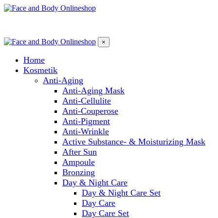
×
Home
Kosmetik
Anti-Aging
Anti-Aging Mask
Anti-Cellulite
Anti-Couperose
Anti-Pigment
Anti-Wrinkle
Active Substance- & Moisturizing Mask
After Sun
Ampoule
Bronzing
Day & Night Care
Day & Night Care Set
Day Care
Day Care Set