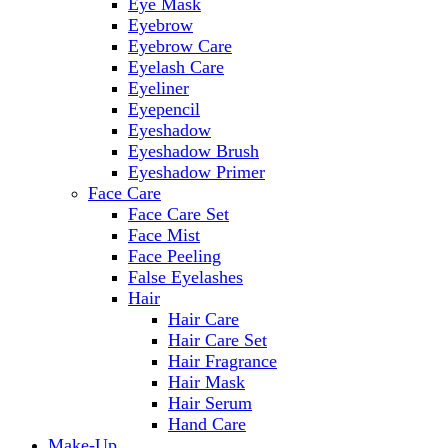
Eye Mask
Eyebrow
Eyebrow Care
Eyelash Care
Eyeliner
Eyepencil
Eyeshadow
Eyeshadow Brush
Eyeshadow Primer
Face Care
Face Care Set
Face Mist
Face Peeling
False Eyelashes
Hair
Hair Care
Hair Care Set
Hair Fragrance
Hair Mask
Hair Serum
Hand Care
Make-Up