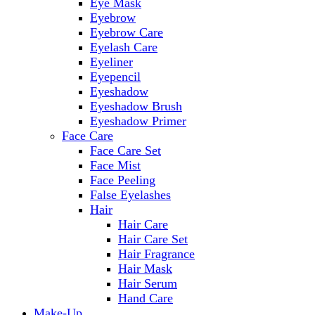
Eye Mask
Eyebrow
Eyebrow Care
Eyelash Care
Eyeliner
Eyepencil
Eyeshadow
Eyeshadow Brush
Eyeshadow Primer
Face Care
Face Care Set
Face Mist
Face Peeling
False Eyelashes
Hair
Hair Care
Hair Care Set
Hair Fragrance
Hair Mask
Hair Serum
Hand Care
Make-Up