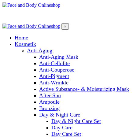
×
Home
Kosmetik
Anti-Aging
Anti-Aging Mask
Anti-Cellulite
Anti-Couperose
Anti-Pigment
Anti-Wrinkle
Active Substance- & Moisturizing Mask
After Sun
Ampoule
Bronzing
Day & Night Care
Day & Night Care Set
Day Care
Day Care Set