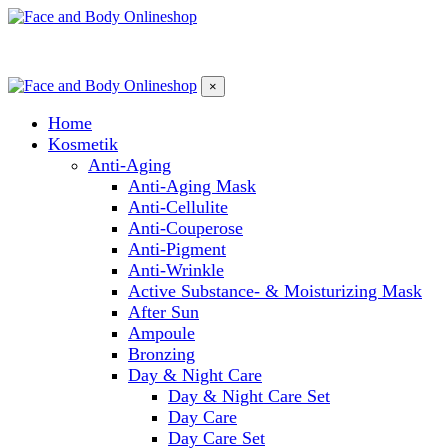
×
Home
Kosmetik
Anti-Aging
Anti-Aging Mask
Anti-Cellulite
Anti-Couperose
Anti-Pigment
Anti-Wrinkle
Active Substance- & Moisturizing Mask
After Sun
Ampoule
Bronzing
Day & Night Care
Day & Night Care Set
Day Care
Day Care Set