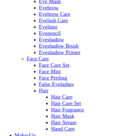
Eye Mask
Eyebrow
Eyebrow Care
Eyelash Care
Eyeliner
Eyepencil
Eyeshadow
Eyeshadow Brush
Eyeshadow Primer
Face Care
Face Care Set
Face Mist
Face Peeling
False Eyelashes
Hair
Hair Care
Hair Care Set
Hair Fragrance
Hair Mask
Hair Serum
Hand Care
Make-Up