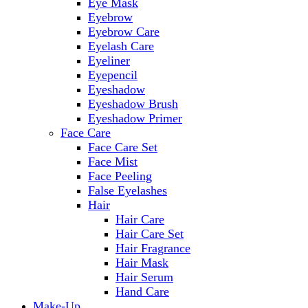
Eye Mask
Eyebrow
Eyebrow Care
Eyelash Care
Eyeliner
Eyepencil
Eyeshadow
Eyeshadow Brush
Eyeshadow Primer
Face Care
Face Care Set
Face Mist
Face Peeling
False Eyelashes
Hair
Hair Care
Hair Care Set
Hair Fragrance
Hair Mask
Hair Serum
Hand Care
Make-Up