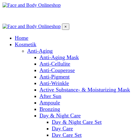
×
Home
Kosmetik
Anti-Aging
Anti-Aging Mask
Anti-Cellulite
Anti-Couperose
Anti-Pigment
Anti-Wrinkle
Active Substance- & Moisturizing Mask
After Sun
Ampoule
Bronzing
Day & Night Care
Day & Night Care Set
Day Care
Day Care Set