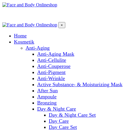
×
Home
Kosmetik
Anti-Aging
Anti-Aging Mask
Anti-Cellulite
Anti-Couperose
Anti-Pigment
Anti-Wrinkle
Active Substance- & Moisturizing Mask
After Sun
Ampoule
Bronzing
Day & Night Care
Day & Night Care Set
Day Care
Day Care Set