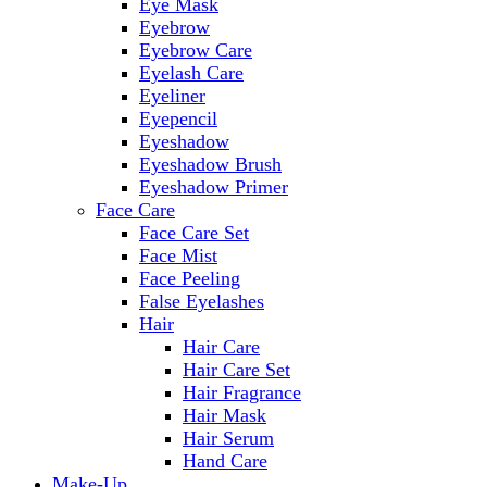
Eye Mask
Eyebrow
Eyebrow Care
Eyelash Care
Eyeliner
Eyepencil
Eyeshadow
Eyeshadow Brush
Eyeshadow Primer
Face Care
Face Care Set
Face Mist
Face Peeling
False Eyelashes
Hair
Hair Care
Hair Care Set
Hair Fragrance
Hair Mask
Hair Serum
Hand Care
Make-Up