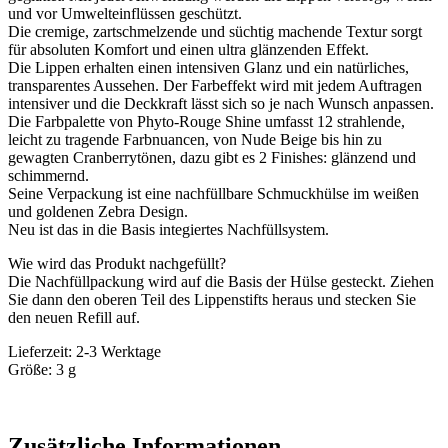
und vor Umwelteinflüssen geschützt.
Die cremige, zartschmelzende und süchtig machende Textur sorgt
für absoluten Komfort und einen ultra glänzenden Effekt.
Die Lippen erhalten einen intensiven Glanz und ein natürliches,
transparentes Aussehen. Der Farbeffekt wird mit jedem Auftragen
intensiver und die Deckkraft lässt sich so je nach Wunsch anpassen.
Die Farbpalette von Phyto-Rouge Shine umfasst 12 strahlende,
leicht zu tragende Farbnuancen, von Nude Beige bis hin zu
gewagten Cranberrytönen, dazu gibt es 2 Finishes: glänzend und
schimmernd.
Seine Verpackung ist eine nachfüllbare Schmuckhülse im weißen
und goldenen Zebra Design.
Neu ist das in die Basis integiertes Nachfüllsystem.
Wie wird das Produkt nachgefüllt?
Die Nachfüllpackung wird auf die Basis der Hülse gesteckt. Ziehen
Sie dann den oberen Teil des Lippenstifts heraus und stecken Sie
den neuen Refill auf.
Lieferzeit: 2-3 Werktage
Größe: 3 g
Zusätzliche Informationen