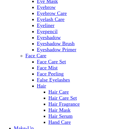
Eye Mask
Eyebrow
Eyebrow Care
Eyelash Care
Eyeliner
Eyepencil
Eyeshadow
Eyeshadow Brush
Eyeshadow Primer
Face Care
Face Care Set
Face Mist
Face Peeling
False Eyelashes
Hair
Hair Care
Hair Care Set
Hair Fragrance
Hair Mask
Hair Serum
Hand Care
Make-Up