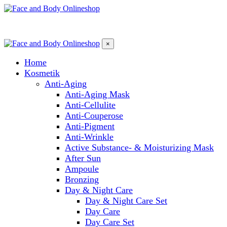
×
Home
Kosmetik
Anti-Aging
Anti-Aging Mask
Anti-Cellulite
Anti-Couperose
Anti-Pigment
Anti-Wrinkle
Active Substance- & Moisturizing Mask
After Sun
Ampoule
Bronzing
Day & Night Care
Day & Night Care Set
Day Care
Day Care Set