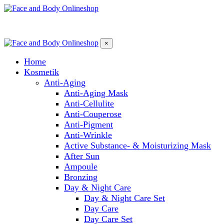
×
Home
Kosmetik
Anti-Aging
Anti-Aging Mask
Anti-Cellulite
Anti-Couperose
Anti-Pigment
Anti-Wrinkle
Active Substance- & Moisturizing Mask
After Sun
Ampoule
Bronzing
Day & Night Care
Day & Night Care Set
Day Care
Day Care Set