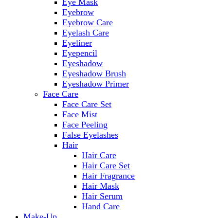
Eye Mask
Eyebrow
Eyebrow Care
Eyelash Care
Eyeliner
Eyepencil
Eyeshadow
Eyeshadow Brush
Eyeshadow Primer
Face Care
Face Care Set
Face Mist
Face Peeling
False Eyelashes
Hair
Hair Care
Hair Care Set
Hair Fragrance
Hair Mask
Hair Serum
Hand Care
Make-Up