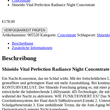
Concentrate
Shiseido Vital Perfection Radiance Night Concentrate
€
178.00
VERFÜGBARKEIT PRÜFEN
Artikelnummer:
905520
Kategorie:
Concentrate
Schlagwort:
Shiseido
Beschreibung
Zusätzliche Informationen
Beschreibung
Shiseido Vital Perfection Radiance Night Concentrate
Ein Nacht-Konzentrat, das im Schlaf wirkt. Mit der fortschrittliche
gestrafftere und gefestigtere Haut mit mehr Ausstrahlung. Bei k
KONTURVERLUST. Der Shiseido Forschung gelang es, mit einer preis
entwickelte die bahnbrechende LiftDynamic 4D-Technologie, die mit v
während der Nacht zu aktivieren. WIE FUNKTIONIERT ES? Das Nachtk
Gravitationssystems der Haut durch Süßholzwurzel-Extrakt 2. Unterst
Schafgarbenextrakt 3. Eine umhüllende Textur, die die Anti-Aging-Wir
Dermatologisch getestet Nicht komedogen