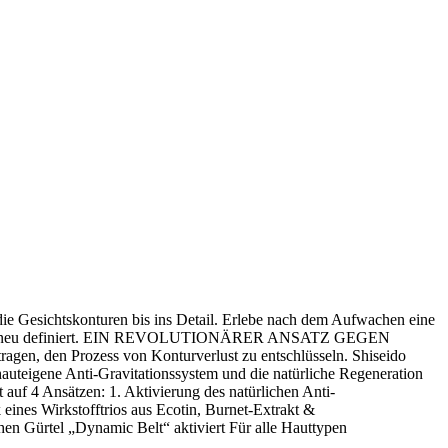
 die Gesichtskonturen bis ins Detail. Erlebe nach dem Aufwachen eine
isiert und neu definiert. EIN REVOLUTIONÄRER ANSATZ GEGEN
en, den Prozess von Konturverlust zu entschlüsseln. Shiseido
auteigene Anti-Gravitationssystem und die natürliche Regeneration
f 4 Ansätzen: 1. Aktivierung des natürlichen Anti-
eines Wirkstofftrios aus Ecotin, Burnet-Extrakt &
hen Gürtel „Dynamic Belt“ aktiviert Für alle Hauttypen