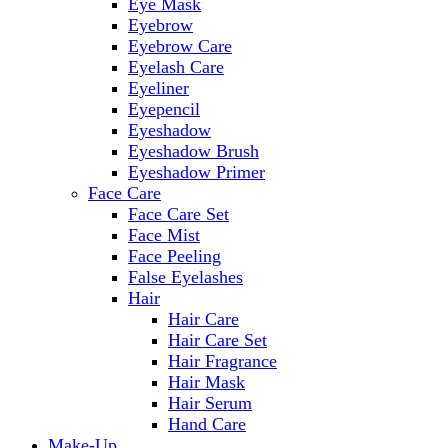
Eye Mask
Eyebrow
Eyebrow Care
Eyelash Care
Eyeliner
Eyepencil
Eyeshadow
Eyeshadow Brush
Eyeshadow Primer
Face Care
Face Care Set
Face Mist
Face Peeling
False Eyelashes
Hair
Hair Care
Hair Care Set
Hair Fragrance
Hair Mask
Hair Serum
Hand Care
Make-Up