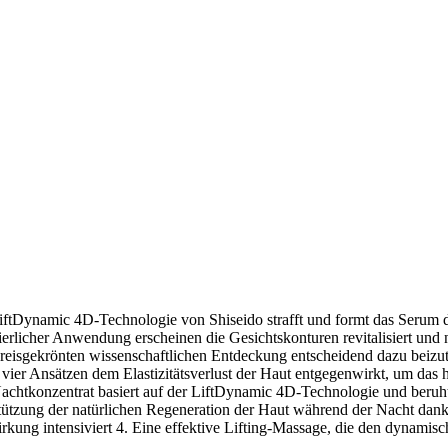
n LiftDynamic 4D-Technologie von Shiseido strafft und formt das Serum
ontinuierlicher Anwendung erscheinen die Gesichtskonturen revital
gekrönten wissenschaftlichen Entdeckung entscheidend dazu beizutrag
ier Ansätzen dem Elastizitätsverlust der Haut entgegenwirkt, um das h
onzentrat basiert auf der LiftDynamic 4D-Technologie und beruht au
ützung der natürlichen Regeneration der Haut während der Nacht dank 
kung intensiviert 4. Eine effektive Lifting-Massage, die den dynamisc