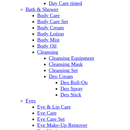
Day Care tinted
Bath & Shower
Body Care
Body Care Set
Body Cream
Body Lotion
Body Mist
Body Oil
Cleansing
Cleansing Equipment
Cleansing Mask
Cleansing Set
Deo Cream
Deo Roll-On
Deo Spray
Deo Stick
Eyes
Eye & Lip Care
Eye Care
Eye Care Set
Eye Make-Up Remover