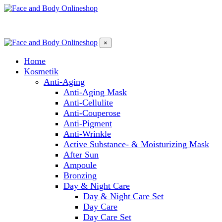
×
Home
Kosmetik
Anti-Aging
Anti-Aging Mask
Anti-Cellulite
Anti-Couperose
Anti-Pigment
Anti-Wrinkle
Active Substance- & Moisturizing Mask
After Sun
Ampoule
Bronzing
Day & Night Care
Day & Night Care Set
Day Care
Day Care Set