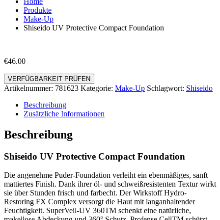
Home
Produkte
Make-Up
Shiseido UV Protective Compact Foundation
€
46.00
VERFÜGBARKEIT PRÜFEN
Artikelnummer:
781623
Kategorie:
Make-Up
Schlagwort:
Shiseido
Beschreibung
Zusätzliche Informationen
Beschreibung
Shiseido UV Protective Compact Foundation
Die angenehme Puder-Foundation verleiht ein ebenmäßiges, sanft
mattiertes Finish. Dank ihrer öl- und schweißresistenten Textur wirkt
sie über Stunden frisch und farbecht. Der Wirkstoff Hydro-
Restoring FX Complex versorgt die Haut mit langanhaltender
Feuchtigkeit. SuperVeil-UV 360TM schenkt eine natürliche,
makellose Abdeckung und 360° Schutz. Profense CellTM schützt