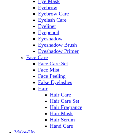
Eye Mask
Eyebrow
Eyebrow Care
Eyelash Care
Eyeliner
Eyepencil
Eyeshadow
Eyeshadow Brush
Eyeshadow Primer
Face Care
Face Care Set
Face Mist
Face Peeling
False Eyelashes
Hair
Hair Care
Hair Care Set
Hair Fragrance
Hair Mask
Hair Serum
Hand Care
Make-Up