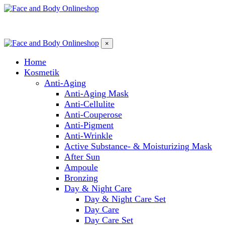
×
Home
Kosmetik
Anti-Aging
Anti-Aging Mask
Anti-Cellulite
Anti-Couperose
Anti-Pigment
Anti-Wrinkle
Active Substance- & Moisturizing Mask
After Sun
Ampoule
Bronzing
Day & Night Care
Day & Night Care Set
Day Care
Day Care Set