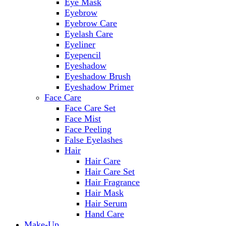
Eye Mask
Eyebrow
Eyebrow Care
Eyelash Care
Eyeliner
Eyepencil
Eyeshadow
Eyeshadow Brush
Eyeshadow Primer
Face Care
Face Care Set
Face Mist
Face Peeling
False Eyelashes
Hair
Hair Care
Hair Care Set
Hair Fragrance
Hair Mask
Hair Serum
Hand Care
Make-Up