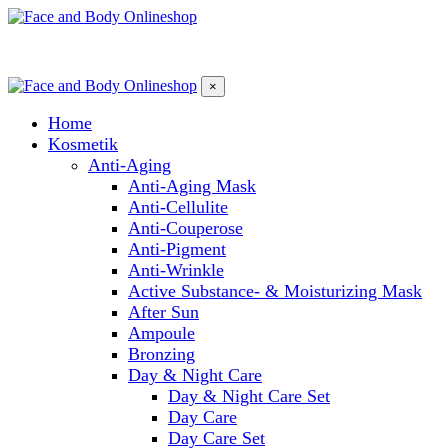
×
Home
Kosmetik
Anti-Aging
Anti-Aging Mask
Anti-Cellulite
Anti-Couperose
Anti-Pigment
Anti-Wrinkle
Active Substance- & Moisturizing Mask
After Sun
Ampoule
Bronzing
Day & Night Care
Day & Night Care Set
Day Care
Day Care Set