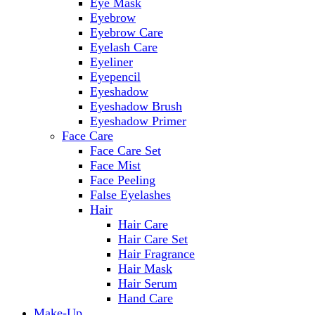
Eye Mask
Eyebrow
Eyebrow Care
Eyelash Care
Eyeliner
Eyepencil
Eyeshadow
Eyeshadow Brush
Eyeshadow Primer
Face Care
Face Care Set
Face Mist
Face Peeling
False Eyelashes
Hair
Hair Care
Hair Care Set
Hair Fragrance
Hair Mask
Hair Serum
Hand Care
Make-Up