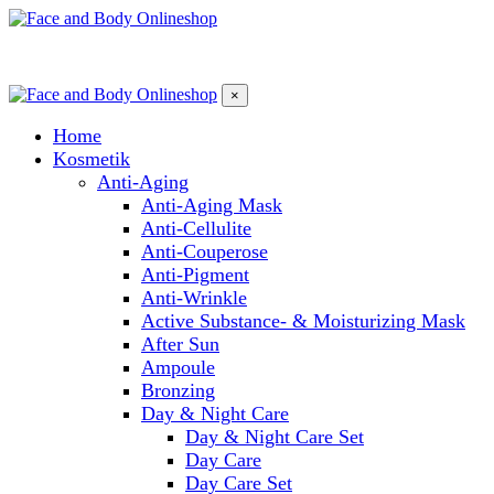
×
Home
Kosmetik
Anti-Aging
Anti-Aging Mask
Anti-Cellulite
Anti-Couperose
Anti-Pigment
Anti-Wrinkle
Active Substance- & Moisturizing Mask
After Sun
Ampoule
Bronzing
Day & Night Care
Day & Night Care Set
Day Care
Day Care Set