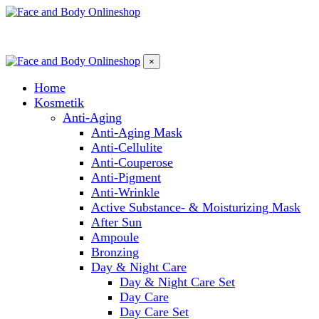
×
Home
Kosmetik
Anti-Aging
Anti-Aging Mask
Anti-Cellulite
Anti-Couperose
Anti-Pigment
Anti-Wrinkle
Active Substance- & Moisturizing Mask
After Sun
Ampoule
Bronzing
Day & Night Care
Day & Night Care Set
Day Care
Day Care Set