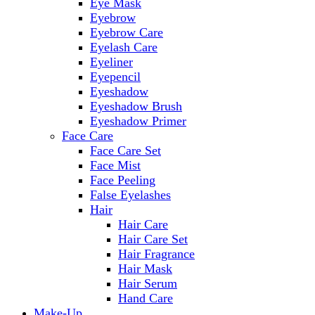
Eye Mask
Eyebrow
Eyebrow Care
Eyelash Care
Eyeliner
Eyepencil
Eyeshadow
Eyeshadow Brush
Eyeshadow Primer
Face Care
Face Care Set
Face Mist
Face Peeling
False Eyelashes
Hair
Hair Care
Hair Care Set
Hair Fragrance
Hair Mask
Hair Serum
Hand Care
Make-Up