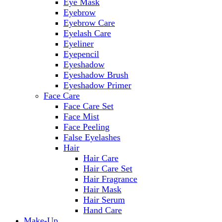
Eye Mask
Eyebrow
Eyebrow Care
Eyelash Care
Eyeliner
Eyepencil
Eyeshadow
Eyeshadow Brush
Eyeshadow Primer
Face Care
Face Care Set
Face Mist
Face Peeling
False Eyelashes
Hair
Hair Care
Hair Care Set
Hair Fragrance
Hair Mask
Hair Serum
Hand Care
Make-Up