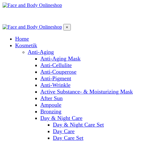
×
Home
Kosmetik
Anti-Aging
Anti-Aging Mask
Anti-Cellulite
Anti-Couperose
Anti-Pigment
Anti-Wrinkle
Active Substance- & Moisturizing Mask
After Sun
Ampoule
Bronzing
Day & Night Care
Day & Night Care Set
Day Care
Day Care Set