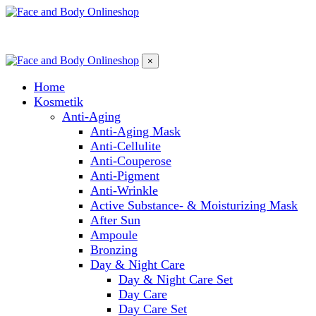
×
Home
Kosmetik
Anti-Aging
Anti-Aging Mask
Anti-Cellulite
Anti-Couperose
Anti-Pigment
Anti-Wrinkle
Active Substance- & Moisturizing Mask
After Sun
Ampoule
Bronzing
Day & Night Care
Day & Night Care Set
Day Care
Day Care Set