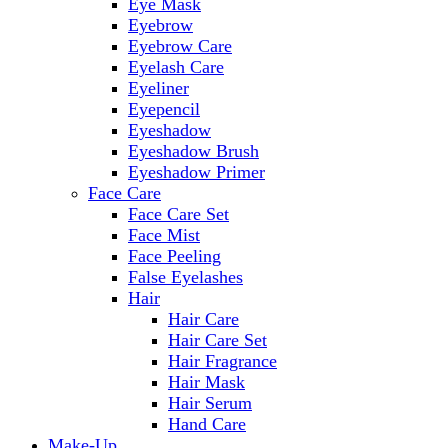
Eye Mask
Eyebrow
Eyebrow Care
Eyelash Care
Eyeliner
Eyepencil
Eyeshadow
Eyeshadow Brush
Eyeshadow Primer
Face Care
Face Care Set
Face Mist
Face Peeling
False Eyelashes
Hair
Hair Care
Hair Care Set
Hair Fragrance
Hair Mask
Hair Serum
Hand Care
Make-Up