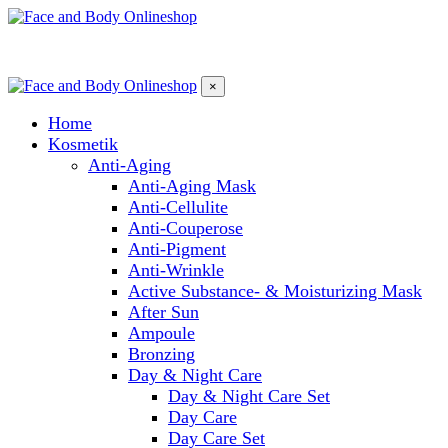
×
Home
Kosmetik
Anti-Aging
Anti-Aging Mask
Anti-Cellulite
Anti-Couperose
Anti-Pigment
Anti-Wrinkle
Active Substance- & Moisturizing Mask
After Sun
Ampoule
Bronzing
Day & Night Care
Day & Night Care Set
Day Care
Day Care Set