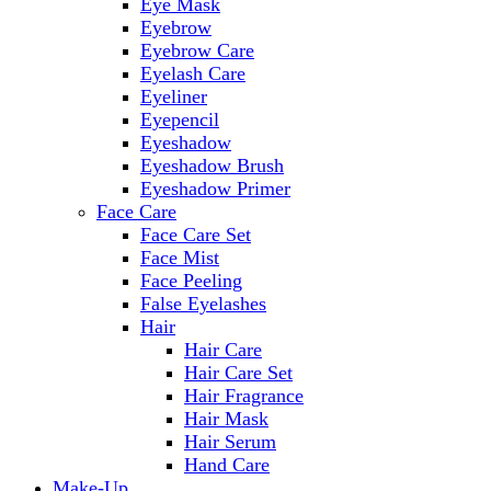
Eye Mask
Eyebrow
Eyebrow Care
Eyelash Care
Eyeliner
Eyepencil
Eyeshadow
Eyeshadow Brush
Eyeshadow Primer
Face Care
Face Care Set
Face Mist
Face Peeling
False Eyelashes
Hair
Hair Care
Hair Care Set
Hair Fragrance
Hair Mask
Hair Serum
Hand Care
Make-Up