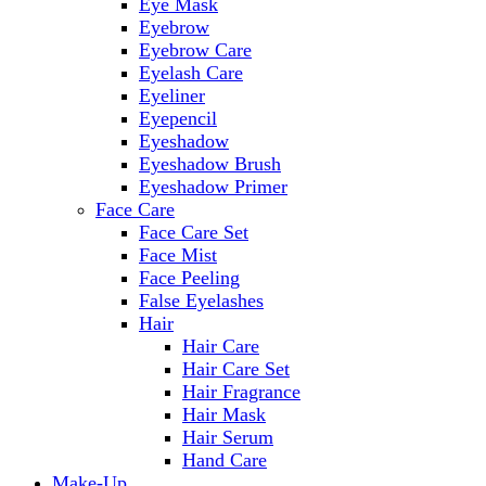
Eye Mask
Eyebrow
Eyebrow Care
Eyelash Care
Eyeliner
Eyepencil
Eyeshadow
Eyeshadow Brush
Eyeshadow Primer
Face Care
Face Care Set
Face Mist
Face Peeling
False Eyelashes
Hair
Hair Care
Hair Care Set
Hair Fragrance
Hair Mask
Hair Serum
Hand Care
Make-Up