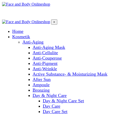
×
Home
Kosmetik
Anti-Aging
Anti-Aging Mask
Anti-Cellulite
Anti-Couperose
Anti-Pigment
Anti-Wrinkle
Active Substance- & Moisturizing Mask
After Sun
Ampoule
Bronzing
Day & Night Care
Day & Night Care Set
Day Care
Day Care Set