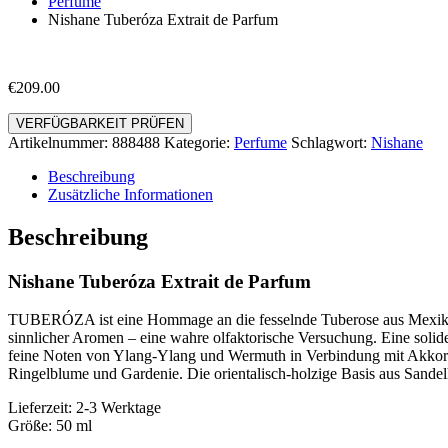
Perfume
Nishane Tuberóza Extrait de Parfum
€
209.00
VERFÜGBARKEIT PRÜFEN
Artikelnummer:
888488
Kategorie:
Perfume
Schlagwort:
Nishane
Beschreibung
Zusätzliche Informationen
Beschreibung
Nishane Tuberóza Extrait de Parfum
TUBERÓZA ist eine Hommage an die fesselnde Tuberose aus Mexiko, 
sinnlicher Aromen – eine wahre olfaktorische Versuchung. Eine solide
feine Noten von Ylang-Ylang und Wermuth in Verbindung mit Akkorden
Ringelblume und Gardenie. Die orientalisch-holzige Basis aus Sande
Lieferzeit: 2-3 Werktage
Größe: 50 ml