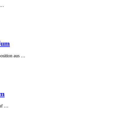
: …
rfum
osition aus …
um
auf …