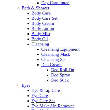
Day Care tinted
Bath & Shower
Body Care
Body Care Set
Body Cream
Body Lotion
Body Mist
Body Oil
Cleansing
Cleansing Equipment
Cleansing Mask
Cleansing Set
Deo Cream
Deo Roll-On
Deo Spray
Deo Stick
Eyes
Eye & Lip Care
Eye Care
Eye Care Set
Eye Make-Up Remover