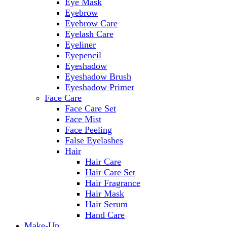
Eye Mask
Eyebrow
Eyebrow Care
Eyelash Care
Eyeliner
Eyepencil
Eyeshadow
Eyeshadow Brush
Eyeshadow Primer
Face Care
Face Care Set
Face Mist
Face Peeling
False Eyelashes
Hair
Hair Care
Hair Care Set
Hair Fragrance
Hair Mask
Hair Serum
Hand Care
Make-Up