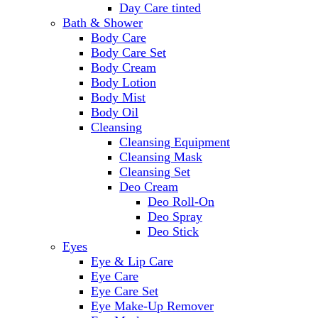
Day Care tinted
Bath & Shower
Body Care
Body Care Set
Body Cream
Body Lotion
Body Mist
Body Oil
Cleansing
Cleansing Equipment
Cleansing Mask
Cleansing Set
Deo Cream
Deo Roll-On
Deo Spray
Deo Stick
Eyes
Eye & Lip Care
Eye Care
Eye Care Set
Eye Make-Up Remover