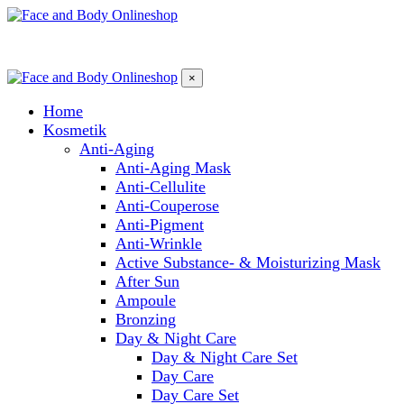
×
Home
Kosmetik
Anti-Aging
Anti-Aging Mask
Anti-Cellulite
Anti-Couperose
Anti-Pigment
Anti-Wrinkle
Active Substance- & Moisturizing Mask
After Sun
Ampoule
Bronzing
Day & Night Care
Day & Night Care Set
Day Care
Day Care Set