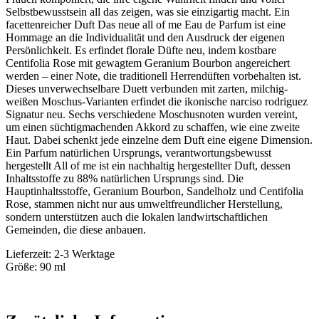
Selbstbewusstsein all das zeigen, was sie einzigartig macht. Ein
facettenreicher Duft Das neue all of me Eau de Parfum ist eine
Hommage an die Individualität und den Ausdruck der eigenen
Persönlichkeit. Es erfindet florale Düfte neu, indem kostbare
Centifolia Rose mit gewagtem Geranium Bourbon angereichert
werden – einer Note, die traditionell Herrendüften vorbehalten ist.
Dieses unverwechselbare Duett verbunden mit zarten, milchig-
weißen Moschus-Varianten erfindet die ikonische narciso rodriguez
Signatur neu. Sechs verschiedene Moschusnoten wurden vereint,
um einen süchtigmachenden Akkord zu schaffen, wie eine zweite
Haut. Dabei schenkt jede einzelne dem Duft eine eigene Dimension.
Ein Parfum natürlichen Ursprungs, verantwortungsbewusst
hergestellt All of me ist ein nachhaltig hergestellter Duft, dessen
Inhaltsstoffe zu 88% natürlichen Ursprungs sind. Die
Hauptinhaltsstoffe, Geranium Bourbon, Sandelholz und Centifolia
Rose, stammen nicht nur aus umweltfreundlicher Herstellung,
sondern unterstützen auch die lokalen landwirtschaftlichen
Gemeinden, die diese anbauen.
Lieferzeit: 2-3 Werktage
Größe: 90 ml