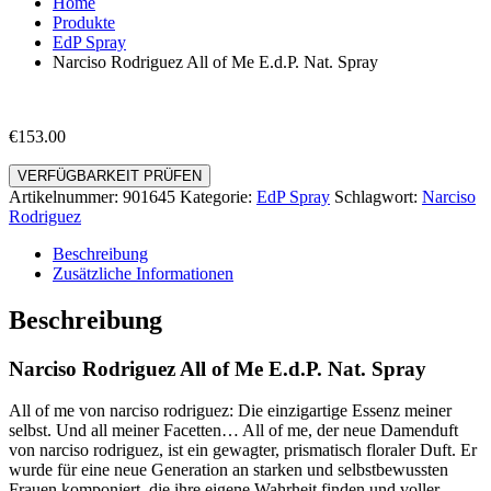
Home
Produkte
EdP Spray
Narciso Rodriguez All of Me E.d.P. Nat. Spray
€
153.00
VERFÜGBARKEIT PRÜFEN
Artikelnummer:
901645
Kategorie:
EdP Spray
Schlagwort:
Narciso
Rodriguez
Beschreibung
Zusätzliche Informationen
Beschreibung
Narciso Rodriguez All of Me E.d.P. Nat. Spray
All of me von narciso rodriguez: Die einzigartige Essenz meiner
selbst. Und all meiner Facetten… All of me, der neue Damenduft
von narciso rodriguez, ist ein gewagter, prismatisch floraler Duft. Er
wurde für eine neue Generation an starken und selbstbewussten
Frauen komponiert, die ihre eigene Wahrheit finden und voller