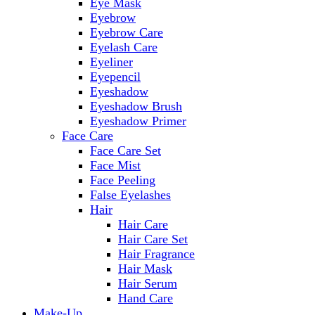
Eye Mask
Eyebrow
Eyebrow Care
Eyelash Care
Eyeliner
Eyepencil
Eyeshadow
Eyeshadow Brush
Eyeshadow Primer
Face Care
Face Care Set
Face Mist
Face Peeling
False Eyelashes
Hair
Hair Care
Hair Care Set
Hair Fragrance
Hair Mask
Hair Serum
Hand Care
Make-Up