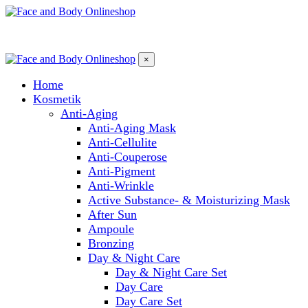
×
Home
Kosmetik
Anti-Aging
Anti-Aging Mask
Anti-Cellulite
Anti-Couperose
Anti-Pigment
Anti-Wrinkle
Active Substance- & Moisturizing Mask
After Sun
Ampoule
Bronzing
Day & Night Care
Day & Night Care Set
Day Care
Day Care Set