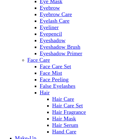
Eye Mask
Eyebrow
Eyebrow Care
Eyelash Care
Eyeliner
Eyepencil
Eyeshadow
Eyeshadow Brush
Eyeshadow Primer
Face Care
Face Care Set
Face Mist
Face Peeling
False Eyelashes
Hair
Hair Care
Hair Care Set
Hair Fragrance
Hair Mask
Hair Serum
Hand Care
Make-Up