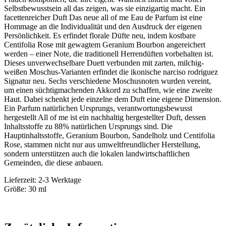
Selbstbewusstsein all das zeigen, was sie einzigartig macht. Ein
facettenreicher Duft Das neue all of me Eau de Parfum ist eine
Hommage an die Individualität und den Ausdruck der eigenen
Persönlichkeit. Es erfindet florale Düfte neu, indem kostbare
Centifolia Rose mit gewagtem Geranium Bourbon angereichert
werden – einer Note, die traditionell Herrendüften vorbehalten ist.
Dieses unverwechselbare Duett verbunden mit zarten, milchig-
weißen Moschus-Varianten erfindet die ikonische narciso rodriguez
Signatur neu. Sechs verschiedene Moschusnoten wurden vereint,
um einen süchtigmachenden Akkord zu schaffen, wie eine zweite
Haut. Dabei schenkt jede einzelne dem Duft eine eigene Dimension.
Ein Parfum natürlichen Ursprungs, verantwortungsbewusst
hergestellt All of me ist ein nachhaltig hergestellter Duft, dessen
Inhaltsstoffe zu 88% natürlichen Ursprungs sind. Die
Hauptinhaltsstoffe, Geranium Bourbon, Sandelholz und Centifolia
Rose, stammen nicht nur aus umweltfreundlicher Herstellung,
sondern unterstützen auch die lokalen landwirtschaftlichen
Gemeinden, die diese anbauen.
Lieferzeit: 2-3 Werktage
Größe: 30 ml