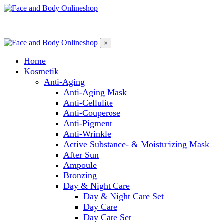
×
Home
Kosmetik
Anti-Aging
Anti-Aging Mask
Anti-Cellulite
Anti-Couperose
Anti-Pigment
Anti-Wrinkle
Active Substance- & Moisturizing Mask
After Sun
Ampoule
Bronzing
Day & Night Care
Day & Night Care Set
Day Care
Day Care Set