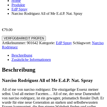
Home
Produkte
EdP Spray
Narciso Rodriguez All of Me E.d.P. Nat. Spray
€
79.00
VERFÜGBARKEIT PRÜFEN
Artikelnummer:
901642
Kategorie:
EdP Spray
Schlagwort:
Narciso
Rodriguez
Beschreibung
Zusätzliche Informationen
Beschreibung
Narciso Rodriguez All of Me E.d.P. Nat. Spray
All of me von narciso rodriguez: Die einzigartige Essenz meiner
selbst. Und all meiner Facetten… All of me, der neue Damenduft
von narciso rodriguez, ist ein gewagter, prismatisch floraler Duft. Er
wurde für eine neue Generation an starken und selbstbewussten
Frauen komponiert, die ihre eigene Wahrheit finden und voller