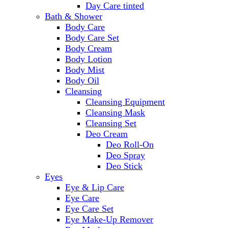
Day Care tinted
Bath & Shower
Body Care
Body Care Set
Body Cream
Body Lotion
Body Mist
Body Oil
Cleansing
Cleansing Equipment
Cleansing Mask
Cleansing Set
Deo Cream
Deo Roll-On
Deo Spray
Deo Stick
Eyes
Eye & Lip Care
Eye Care
Eye Care Set
Eye Make-Up Remover