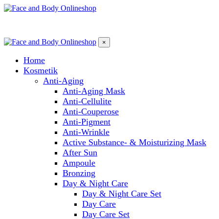
×
Home
Kosmetik
Anti-Aging
Anti-Aging Mask
Anti-Cellulite
Anti-Couperose
Anti-Pigment
Anti-Wrinkle
Active Substance- & Moisturizing Mask
After Sun
Ampoule
Bronzing
Day & Night Care
Day & Night Care Set
Day Care
Day Care Set