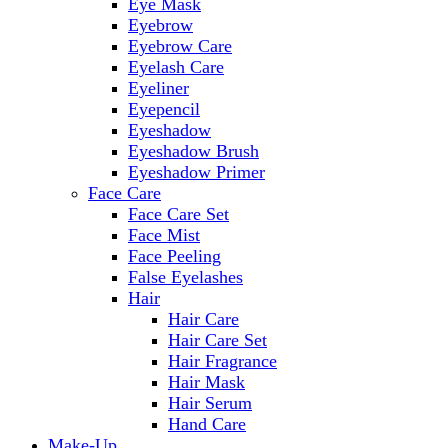
Eye Mask
Eyebrow
Eyebrow Care
Eyelash Care
Eyeliner
Eyepencil
Eyeshadow
Eyeshadow Brush
Eyeshadow Primer
Face Care
Face Care Set
Face Mist
Face Peeling
False Eyelashes
Hair
Hair Care
Hair Care Set
Hair Fragrance
Hair Mask
Hair Serum
Hand Care
Make-Up