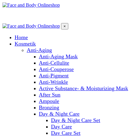
×
Home
Kosmetik
Anti-Aging
Anti-Aging Mask
Anti-Cellulite
Anti-Couperose
Anti-Pigment
Anti-Wrinkle
Active Substance- & Moisturizing Mask
After Sun
Ampoule
Bronzing
Day & Night Care
Day & Night Care Set
Day Care
Day Care Set