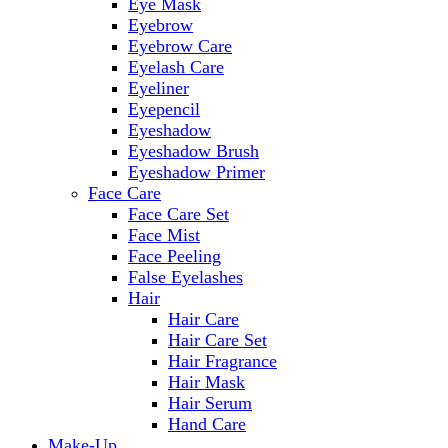
Eye Mask
Eyebrow
Eyebrow Care
Eyelash Care
Eyeliner
Eyepencil
Eyeshadow
Eyeshadow Brush
Eyeshadow Primer
Face Care
Face Care Set
Face Mist
Face Peeling
False Eyelashes
Hair
Hair Care
Hair Care Set
Hair Fragrance
Hair Mask
Hair Serum
Hand Care
Make-Up