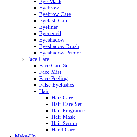
Eye Mask
Eyebrow
Eyebrow Care
Eyelash Care
Eyeliner
Eyepencil
Eyeshadow
Eyeshadow Brush
Eyeshadow Primer
Face Care
Face Care Set
Face Mist
Face Peeling
False Eyelashes
Hair
Hair Care
Hair Care Set
Hair Fragrance
Hair Mask
Hair Serum
Hand Care
Make-Up