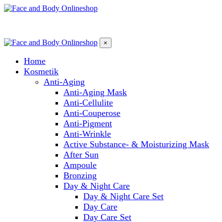
×
Home
Kosmetik
Anti-Aging
Anti-Aging Mask
Anti-Cellulite
Anti-Couperose
Anti-Pigment
Anti-Wrinkle
Active Substance- & Moisturizing Mask
After Sun
Ampoule
Bronzing
Day & Night Care
Day & Night Care Set
Day Care
Day Care Set