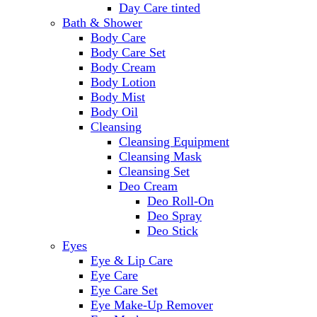
Day Care tinted
Bath & Shower
Body Care
Body Care Set
Body Cream
Body Lotion
Body Mist
Body Oil
Cleansing
Cleansing Equipment
Cleansing Mask
Cleansing Set
Deo Cream
Deo Roll-On
Deo Spray
Deo Stick
Eyes
Eye & Lip Care
Eye Care
Eye Care Set
Eye Make-Up Remover