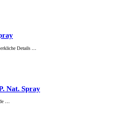
Spray
werkliche Details …
P. Nat. Spray
ede …