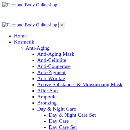
×
Home
Kosmetik
Anti-Aging
Anti-Aging Mask
Anti-Cellulite
Anti-Couperose
Anti-Pigment
Anti-Wrinkle
Active Substance- & Moisturizing Mask
After Sun
Ampoule
Bronzing
Day & Night Care
Day & Night Care Set
Day Care
Day Care Set