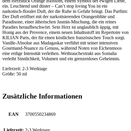
dem Herzstück Orange Blossom, einem Symbol der ewigen Liebe,
ein. Leuchtend und düster – Can’t stop loving You ist ein
narkotisch-floraler Duft, der die Ruhe in Gefahr bringt. Das Parfüm:
Der Duft eröffnet mit der narkotisierenden Orangenblüte und
Paradisone, einer ätherischen Jasmin-Mischung, die ein reines
Paradies heraufbeschwört. Sein Herz ist unglaublich üppig, mit
Honig aus der Provence, einem neuen Inhaltsstoff im Repertoire von
KILIAN Paris, der für einen köstlichen französischen Touch sorgt.
Vanille-Absolue aus Madagaskar verführt mit seiner intensiven
Gourmand-Nuance zu Genuss, während Noten von Eichenmoos
eine erdige Intensität verleihen. Weihrauchextrakt aus Somalia
verleiht Sinnlichkeit, Volumen und ein grenzenloses Geheimnis.
Lieferzeit: 2-3 Werktage
Größe: 50 ml
Zusätzliche Informationen
EAN
3700550234869
Lieferzeit:
2-3 Werktage