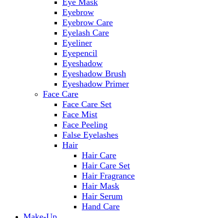
Eye Mask
Eyebrow
Eyebrow Care
Eyelash Care
Eyeliner
Eyepencil
Eyeshadow
Eyeshadow Brush
Eyeshadow Primer
Face Care
Face Care Set
Face Mist
Face Peeling
False Eyelashes
Hair
Hair Care
Hair Care Set
Hair Fragrance
Hair Mask
Hair Serum
Hand Care
Make-Up