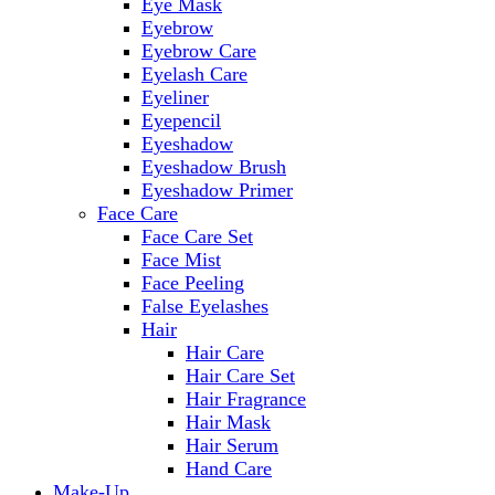
Eye Mask
Eyebrow
Eyebrow Care
Eyelash Care
Eyeliner
Eyepencil
Eyeshadow
Eyeshadow Brush
Eyeshadow Primer
Face Care
Face Care Set
Face Mist
Face Peeling
False Eyelashes
Hair
Hair Care
Hair Care Set
Hair Fragrance
Hair Mask
Hair Serum
Hand Care
Make-Up