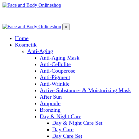
×
Home
Kosmetik
Anti-Aging
Anti-Aging Mask
Anti-Cellulite
Anti-Couperose
Anti-Pigment
Anti-Wrinkle
Active Substance- & Moisturizing Mask
After Sun
Ampoule
Bronzing
Day & Night Care
Day & Night Care Set
Day Care
Day Care Set