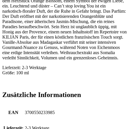
dem Herzstück Orange Blossom, einem Symbol der ewigen Liebe,
ein. Leuchtend und düster – Can’t stop loving You ist ein
narkotisch-floraler Duft, der die Ruhe in Gefahr bringt. Das Parfüm:
Der Duft eröffnet mit der narkotisierenden Orangenblüte und
Paradisone, einer ätherischen Jasmin-Mischung, die ein reines
Paradies heraufbeschwört. Sein Herz ist unglaublich üppig, mit
Honig aus der Provence, einem neuen Inhaltsstoff im Repertoire von
KILIAN Paris, der für einen köstlichen französischen Touch sorgt.
Vanille-Absolue aus Madagaskar verführt mit seiner intensiven
Gourmand-Nuance zu Genuss, während Noten von Eichenmoos
eine erdige Intensität verleihen. Weihrauchextrakt aus Somalia
verleiht Sinnlichkeit, Volumen und ein grenzenloses Geheimnis.
Lieferzeit: 2-3 Werktage
Größe: 100 ml
Zusätzliche Informationen
EAN
3700550233985
Lieferzeit:
2-3 Werktage