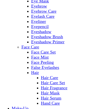
Eye Mask
Eyebrow
Eyebrow Care
Eyelash Care
Eyeliner
Eyepencil
Eyeshadow
Eyeshadow Brush
Eyeshadow Primer
Face Care
Face Care Set
Face Mist
Face Peeling
False Eyelashes
Hair
Hair Care
Hair Care Set
Hair Fragrance
Hair Mask
Hair Serum
Hand Care
Make-Up