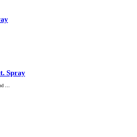
ray
t. Spray
ind …