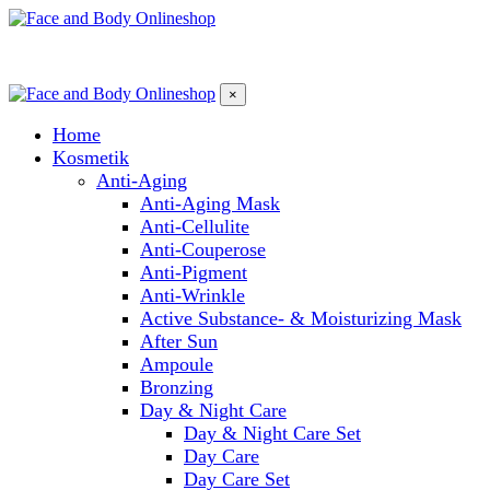
×
Home
Kosmetik
Anti-Aging
Anti-Aging Mask
Anti-Cellulite
Anti-Couperose
Anti-Pigment
Anti-Wrinkle
Active Substance- & Moisturizing Mask
After Sun
Ampoule
Bronzing
Day & Night Care
Day & Night Care Set
Day Care
Day Care Set