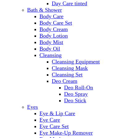
Day Care tinted
Bath & Shower
Body Care
Body Care Set
Body Cream
Body Lotion
Body Mist
Body Oil
Cleansing
Cleansing Equipment
Cleansing Mask
Cleansing Set
Deo Cream
Deo Roll-On
Deo Spray
Deo Stick
Eyes
Eye & Lip Care
Eye Care
Eye Care Set
Eye Make-Up Remover