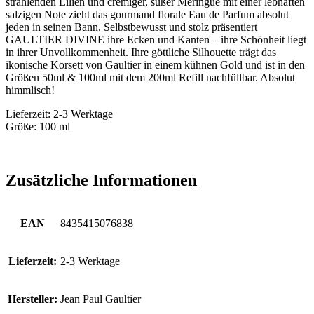
strahlenden Lilien und cremiger, süßer Meringue mit einer lebhaften
salzigen Note zieht das gourmand florale Eau de Parfum absolut
jeden in seinen Bann. Selbstbewusst und stolz präsentiert
GAULTIER DIVINE ihre Ecken und Kanten – ihre Schönheit liegt
in ihrer Unvollkommenheit. Ihre göttliche Silhouette trägt das
ikonische Korsett von Gaultier in einem kühnen Gold und ist in den
Größen 50ml & 100ml mit dem 200ml Refill nachfüllbar. Absolut
himmlisch!
Lieferzeit: 2-3 Werktage
Größe: 100 ml
Zusätzliche Informationen
EAN
8435415076838
Lieferzeit:
2-3 Werktage
Hersteller:
Jean Paul Gaultier