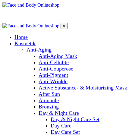
×
Home
Kosmetik
Anti-Aging
Anti-Aging Mask
Anti-Cellulite
Anti-Couperose
Anti-Pigment
Anti-Wrinkle
Active Substance- & Moisturizing Mask
After Sun
Ampoule
Bronzing
Day & Night Care
Day & Night Care Set
Day Care
Day Care Set