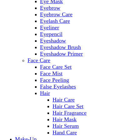
Eye Mask
Eyebrow
Eyebrow Care
Eyelash Care
Eyeliner
Eyepencil
Eyeshadow
Eyeshadow Brush
Eyeshadow Primer
Face Care
Face Care Set
Face Mist
Face Peeling
False Eyelashes
Hair
Hair Care
Hair Care Set
Hair Fragrance
Hair Mask
Hair Serum
Hand Care
Make-Up