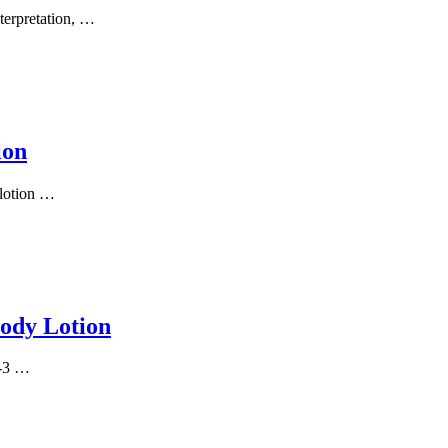
terpretation, …
ion
rlotion …
ody Lotion
2-3 …