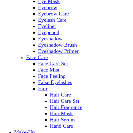
Eye Mask
Eyebrow
Eyebrow Care
Eyelash Care
Eyeliner
Eyepencil
Eyeshadow
Eyeshadow Brush
Eyeshadow Primer
Face Care
Face Care Set
Face Mist
Face Peeling
False Eyelashes
Hair
Hair Care
Hair Care Set
Hair Fragrance
Hair Mask
Hair Serum
Hand Care
Make-Up