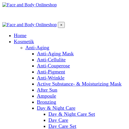
×
Home
Kosmetik
Anti-Aging
Anti-Aging Mask
Anti-Cellulite
Anti-Couperose
Anti-Pigment
Anti-Wrinkle
Active Substance- & Moisturizing Mask
After Sun
Ampoule
Bronzing
Day & Night Care
Day & Night Care Set
Day Care
Day Care Set