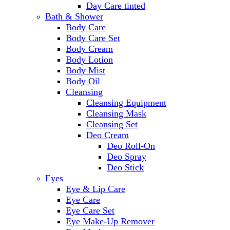
Day Care tinted
Bath & Shower
Body Care
Body Care Set
Body Cream
Body Lotion
Body Mist
Body Oil
Cleansing
Cleansing Equipment
Cleansing Mask
Cleansing Set
Deo Cream
Deo Roll-On
Deo Spray
Deo Stick
Eyes
Eye & Lip Care
Eye Care
Eye Care Set
Eye Make-Up Remover