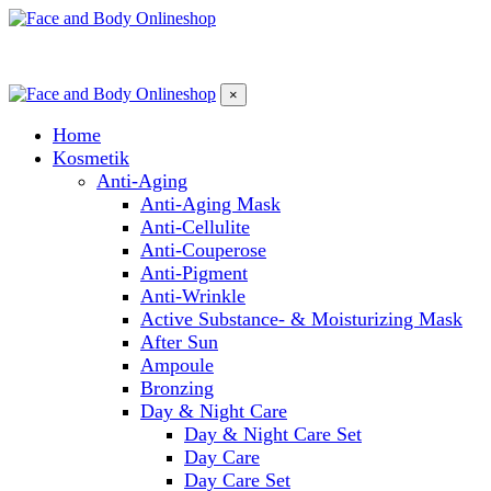
×
Home
Kosmetik
Anti-Aging
Anti-Aging Mask
Anti-Cellulite
Anti-Couperose
Anti-Pigment
Anti-Wrinkle
Active Substance- & Moisturizing Mask
After Sun
Ampoule
Bronzing
Day & Night Care
Day & Night Care Set
Day Care
Day Care Set