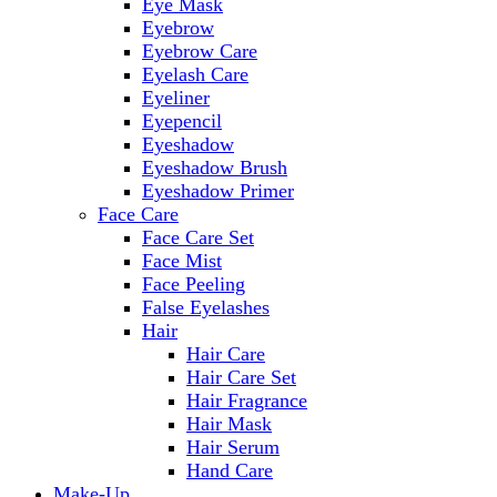
Eye Mask
Eyebrow
Eyebrow Care
Eyelash Care
Eyeliner
Eyepencil
Eyeshadow
Eyeshadow Brush
Eyeshadow Primer
Face Care
Face Care Set
Face Mist
Face Peeling
False Eyelashes
Hair
Hair Care
Hair Care Set
Hair Fragrance
Hair Mask
Hair Serum
Hand Care
Make-Up