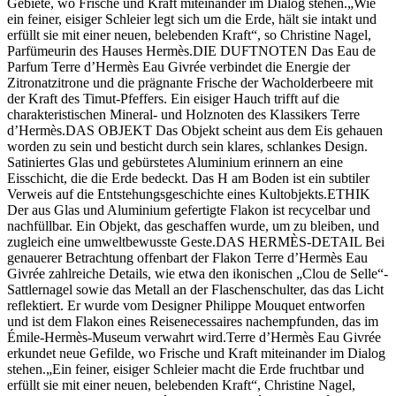
Gebiete, wo Frische und Kraft miteinander im Dialog stehen.„Wie
ein feiner, eisiger Schleier legt sich um die Erde, hält sie intakt und
erfüllt sie mit einer neuen, belebenden Kraft“, so Christine Nagel,
Parfümeurin des Hauses Hermès.DIE DUFTNOTEN Das Eau de
Parfum Terre d’Hermès Eau Givrée verbindet die Energie der
Zitronatzitrone und die prägnante Frische der Wacholderbeere mit
der Kraft des Timut-Pfeffers. Ein eisiger Hauch trifft auf die
charakteristischen Mineral- und Holznoten des Klassikers Terre
d’Hermès.DAS OBJEKT Das Objekt scheint aus dem Eis gehauen
worden zu sein und besticht durch sein klares, schlankes Design.
Satiniertes Glas und gebürstetes Aluminium erinnern an eine
Eisschicht, die die Erde bedeckt. Das H am Boden ist ein subtiler
Verweis auf die Entstehungsgeschichte eines Kultobjekts.ETHIK
Der aus Glas und Aluminium gefertigte Flakon ist recycelbar und
nachfüllbar. Ein Objekt, das geschaffen wurde, um zu bleiben, und
zugleich eine umweltbewusste Geste.DAS HERMÈS-DETAIL Bei
genauerer Betrachtung offenbart der Flakon Terre d’Hermès Eau
Givrée zahlreiche Details, wie etwa den ikonischen „Clou de Selle“-
Sattlernagel sowie das Metall an der Flaschenschulter, das das Licht
reflektiert. Er wurde vom Designer Philippe Mouquet entworfen
und ist dem Flakon eines Reisenecessaires nachempfunden, das im
Émile-Hermès-Museum verwahrt wird.Terre d’Hermès Eau Givrée
erkundet neue Gefilde, wo Frische und Kraft miteinander im Dialog
stehen.„Ein feiner, eisiger Schleier macht die Erde fruchtbar und
erfüllt sie mit einer neuen, belebenden Kraft“, Christine Nagel,