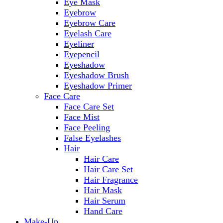
Eye Mask
Eyebrow
Eyebrow Care
Eyelash Care
Eyeliner
Eyepencil
Eyeshadow
Eyeshadow Brush
Eyeshadow Primer
Face Care
Face Care Set
Face Mist
Face Peeling
False Eyelashes
Hair
Hair Care
Hair Care Set
Hair Fragrance
Hair Mask
Hair Serum
Hand Care
Make-Up