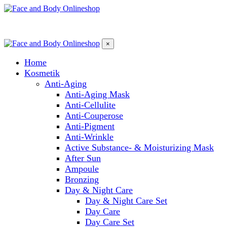
×
Home
Kosmetik
Anti-Aging
Anti-Aging Mask
Anti-Cellulite
Anti-Couperose
Anti-Pigment
Anti-Wrinkle
Active Substance- & Moisturizing Mask
After Sun
Ampoule
Bronzing
Day & Night Care
Day & Night Care Set
Day Care
Day Care Set