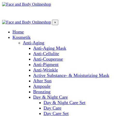
×
Home
Kosmetik
Anti-Aging
Anti-Aging Mask
Anti-Cellulite
Anti-Couperose
Anti-Pigment
Anti-Wrinkle
Active Substance- & Moisturizing Mask
After Sun
Ampoule
Bronzing
Day & Night Care
Day & Night Care Set
Day Care
Day Care Set