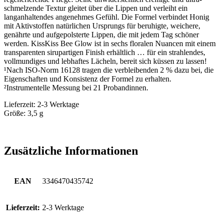
schmelzende Textur gleitet über die Lippen und verleiht ein
langanhaltendes angenehmes Gefühl. Die Formel verbindet Honig
mit Aktivstoffen natürlichen Ursprungs für beruhigte, weichere,
genährte und aufgepolsterte Lippen, die mit jedem Tag schöner
werden. KissKiss Bee Glow ist in sechs floralen Nuancen mit einem
transparenten sirupartigen Finish erhältlich … für ein strahlendes,
vollmundiges und lebhaftes Lächeln, bereit sich küssen zu lassen!
¹Nach ISO-Norm 16128 tragen die verbleibenden 2 % dazu bei, die
Eigenschaften und Konsistenz der Formel zu erhalten.
²Instrumentelle Messung bei 21 Probandinnen.
Lieferzeit: 2-3 Werktage
Größe: 3,5 g
Zusätzliche Informationen
EAN
3346470435742
Lieferzeit:
2-3 Werktage