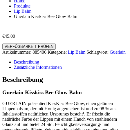
Home
Produkte
Lip Balm
Guerlain Kisskiss Bee Glow Balm
€
45.00
VERFÜGBARKEIT PRÜFEN
Artikelnummer:
885406
Kategorie:
Lip Balm
Schlagwort:
Guerlain
Beschreibung
Zusätzliche Informationen
Beschreibung
Guerlain Kisskiss Bee Glow Balm
GUERLAIN präsentiert KissKiss Bee Glow, einen getönten
Lippenbalsam, der mit Honig angereichert ist und zu 98 % aus
Inhaltsstoffen natürlichen Ursprungs besteht¹. Er frischt die
natürliche Farbe der Lippen mit einem Hauch von strahlendem
Glanz auf und bietet 24 Std. Feuchtigkeitsversorgung² und
regenerierende Pflege. Seine unwiderstehlich cremige und ultra-