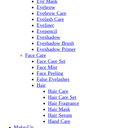
Eye Mask
Eyebrow
Eyebrow Care
Eyelash Care
Eyeliner
Eyepencil
Eyeshadow
Eyeshadow Brush
Eyeshadow Primer
Face Care
Face Care Set
Face Mist
Face Peeling
False Eyelashes
Hair
Hair Care
Hair Care Set
Hair Fragrance
Hair Mask
Hair Serum
Hand Care
Make-Up