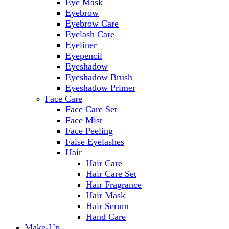
Eye Mask
Eyebrow
Eyebrow Care
Eyelash Care
Eyeliner
Eyepencil
Eyeshadow
Eyeshadow Brush
Eyeshadow Primer
Face Care
Face Care Set
Face Mist
Face Peeling
False Eyelashes
Hair
Hair Care
Hair Care Set
Hair Fragrance
Hair Mask
Hair Serum
Hand Care
Make-Up