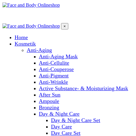
×
Home
Kosmetik
Anti-Aging
Anti-Aging Mask
Anti-Cellulite
Anti-Couperose
Anti-Pigment
Anti-Wrinkle
Active Substance- & Moisturizing Mask
After Sun
Ampoule
Bronzing
Day & Night Care
Day & Night Care Set
Day Care
Day Care Set