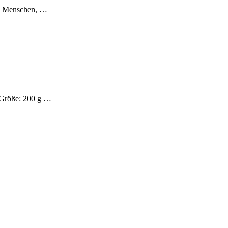
en Menschen, …
e Größe: 200 g …