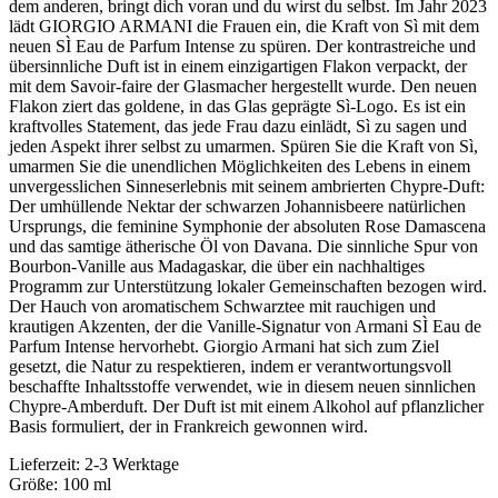
dem anderen, bringt dich voran und du wirst du selbst. Im Jahr 2023
lädt GIORGIO ARMANI die Frauen ein, die Kraft von Sì mit dem
neuen SÌ Eau de Parfum Intense zu spüren. Der kontrastreiche und
übersinnliche Duft ist in einem einzigartigen Flakon verpackt, der
mit dem Savoir-faire der Glasmacher hergestellt wurde. Den neuen
Flakon ziert das goldene, in das Glas geprägte Sì-Logo. Es ist ein
kraftvolles Statement, das jede Frau dazu einlädt, Sì zu sagen und
jeden Aspekt ihrer selbst zu umarmen. Spüren Sie die Kraft von Sì,
umarmen Sie die unendlichen Möglichkeiten des Lebens in einem
unvergesslichen Sinneserlebnis mit seinem ambrierten Chypre-Duft:
Der umhüllende Nektar der schwarzen Johannisbeere natürlichen
Ursprungs, die feminine Symphonie der absoluten Rose Damascena
und das samtige ätherische Öl von Davana. Die sinnliche Spur von
Bourbon-Vanille aus Madagaskar, die über ein nachhaltiges
Programm zur Unterstützung lokaler Gemeinschaften bezogen wird.
Der Hauch von aromatischem Schwarztee mit rauchigen und
krautigen Akzenten, der die Vanille-Signatur von Armani SÌ Eau de
Parfum Intense hervorhebt. Giorgio Armani hat sich zum Ziel
gesetzt, die Natur zu respektieren, indem er verantwortungsvoll
beschaffte Inhaltsstoffe verwendet, wie in diesem neuen sinnlichen
Chypre-Amberduft. Der Duft ist mit einem Alkohol auf pflanzlicher
Basis formuliert, der in Frankreich gewonnen wird.
Lieferzeit: 2-3 Werktage
Größe: 100 ml