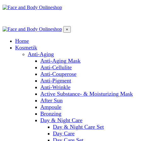
×
Home
Kosmetik
Anti-Aging
Anti-Aging Mask
Anti-Cellulite
Anti-Couperose
Anti-Pigment
Anti-Wrinkle
Active Substance- & Moisturizing Mask
After Sun
Ampoule
Bronzing
Day & Night Care
Day & Night Care Set
Day Care
Day Care Set