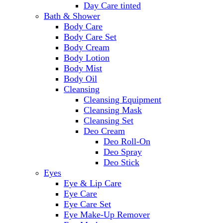
Day Care tinted
Bath & Shower
Body Care
Body Care Set
Body Cream
Body Lotion
Body Mist
Body Oil
Cleansing
Cleansing Equipment
Cleansing Mask
Cleansing Set
Deo Cream
Deo Roll-On
Deo Spray
Deo Stick
Eyes
Eye & Lip Care
Eye Care
Eye Care Set
Eye Make-Up Remover