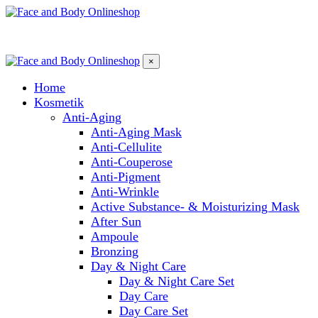
×
Home
Kosmetik
Anti-Aging
Anti-Aging Mask
Anti-Cellulite
Anti-Couperose
Anti-Pigment
Anti-Wrinkle
Active Substance- & Moisturizing Mask
After Sun
Ampoule
Bronzing
Day & Night Care
Day & Night Care Set
Day Care
Day Care Set