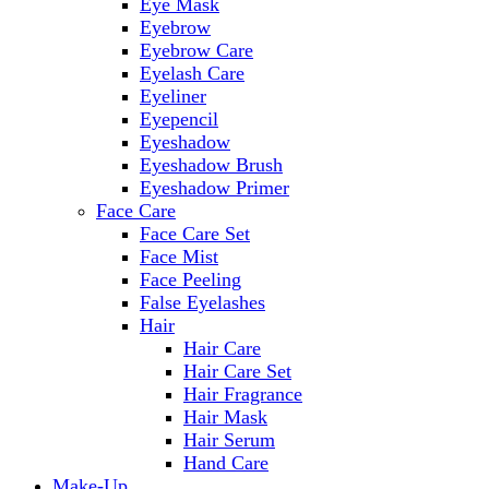
Eye Mask
Eyebrow
Eyebrow Care
Eyelash Care
Eyeliner
Eyepencil
Eyeshadow
Eyeshadow Brush
Eyeshadow Primer
Face Care
Face Care Set
Face Mist
Face Peeling
False Eyelashes
Hair
Hair Care
Hair Care Set
Hair Fragrance
Hair Mask
Hair Serum
Hand Care
Make-Up