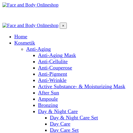
×
Home
Kosmetik
Anti-Aging
Anti-Aging Mask
Anti-Cellulite
Anti-Couperose
Anti-Pigment
Anti-Wrinkle
Active Substance- & Moisturizing Mask
After Sun
Ampoule
Bronzing
Day & Night Care
Day & Night Care Set
Day Care
Day Care Set