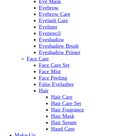
Eye Mask
Eyebrow
Eyebrow Care
Eyelash Care
Eyeliner
Eyepencil
Eyeshadow
Eyeshadow Brush
Eyeshadow Primer
Face Care
Face Care Set
Face Mist
Face Peeling
False Eyelashes
Hair
Hair Care
Hair Care Set
Hair Fragrance
Hair Mask
Hair Serum
Hand Care
Make-Up