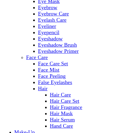
Eye Mask
Eyebrow
Eyebrow Care
Eyelash Care
Eyeliner
Eyepencil
Eyeshadow
Eyeshadow Brush
Eyeshadow Primer
Face Care
Face Care Set
Face Mist
Face Peeling
False Eyelashes
Hair
Hair Care
Hair Care Set
Hair Fragrance
Hair Mask
Hair Serum
Hand Care
Make-Up