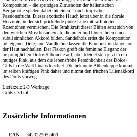
Komposition – die spritzigen Zitrusnoten der italienischen
Bergamotte spielen dabei mit einem Touch tropischer
Passionsfrucht. Dieser exotische Hauch leitet über in die florale
Herznote, in der sich prickelnde pinke Lilie mit raffinierten
Rosentönen vermischen. Die Strahlkraft dieser Blüten setzt sich von
den weichen Moschusnoten ab, die unter und hinter ihnen einen
subtil sinnlichen Akkord bilden. Sandelholz erdet die Komposition
mit eigener Tiefe, und Vanilletöne lassen die Komposition lange auf
der Haut nachhallen. Der Flakon greift die feminine Eleganz der
ursprünglichen Dolce-Silhouette auf, aber kleidet sich jetzt in ein
mutiges Pink, aus dem die lebensfrohe Persönlichkeit des Dolce-
Girls in die Welt hinaus leuchtet. Die bekannte Blütenkappe kommt
im selben kräftigen Pink daher und nimmt den frischen Lilienakkord
des Dufts vorweg.
Lieferzeit: 2-3 Werktage
Größe: 30 ml
Zusätzliche Informationen
EAN
3423222052409