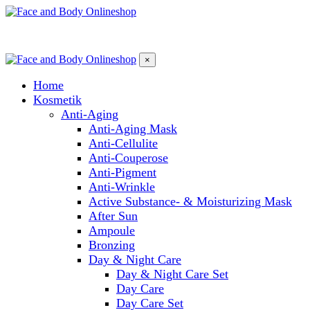
×
Home
Kosmetik
Anti-Aging
Anti-Aging Mask
Anti-Cellulite
Anti-Couperose
Anti-Pigment
Anti-Wrinkle
Active Substance- & Moisturizing Mask
After Sun
Ampoule
Bronzing
Day & Night Care
Day & Night Care Set
Day Care
Day Care Set