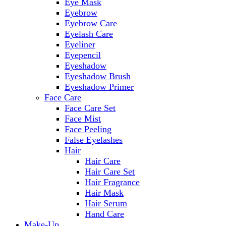
Eye Mask
Eyebrow
Eyebrow Care
Eyelash Care
Eyeliner
Eyepencil
Eyeshadow
Eyeshadow Brush
Eyeshadow Primer
Face Care
Face Care Set
Face Mist
Face Peeling
False Eyelashes
Hair
Hair Care
Hair Care Set
Hair Fragrance
Hair Mask
Hair Serum
Hand Care
Make-Up