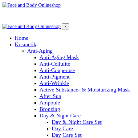
×
Home
Kosmetik
Anti-Aging
Anti-Aging Mask
Anti-Cellulite
Anti-Couperose
Anti-Pigment
Anti-Wrinkle
Active Substance- & Moisturizing Mask
After Sun
Ampoule
Bronzing
Day & Night Care
Day & Night Care Set
Day Care
Day Care Set