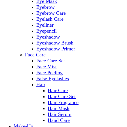
Eye Mask
Eyebrow
Eyebrow Care
Eyelash Care
Eyeliner
Eyepencil
Eyeshadow
Eyeshadow Brush
Eyeshadow Primer
Face Care
Face Care Set
Face Mist
Face Peeling
False Eyelashes
Hair
Hair Care
Hair Care Set
Hair Fragrance
Hair Mask
Hair Serum
Hand Care
Make-Up