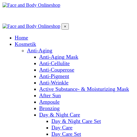
×
Home
Kosmetik
Anti-Aging
Anti-Aging Mask
Anti-Cellulite
Anti-Couperose
Anti-Pigment
Anti-Wrinkle
Active Substance- & Moisturizing Mask
After Sun
Ampoule
Bronzing
Day & Night Care
Day & Night Care Set
Day Care
Day Care Set