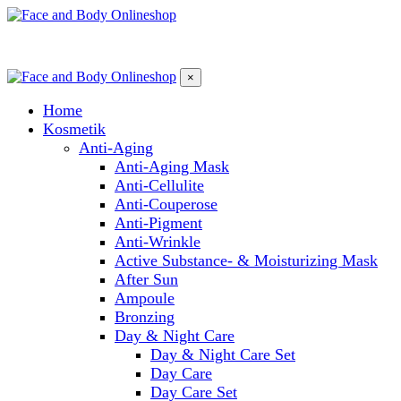
×
Home
Kosmetik
Anti-Aging
Anti-Aging Mask
Anti-Cellulite
Anti-Couperose
Anti-Pigment
Anti-Wrinkle
Active Substance- & Moisturizing Mask
After Sun
Ampoule
Bronzing
Day & Night Care
Day & Night Care Set
Day Care
Day Care Set