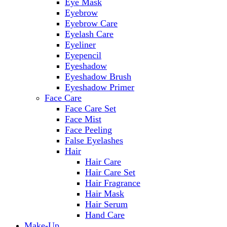
Eye Mask
Eyebrow
Eyebrow Care
Eyelash Care
Eyeliner
Eyepencil
Eyeshadow
Eyeshadow Brush
Eyeshadow Primer
Face Care
Face Care Set
Face Mist
Face Peeling
False Eyelashes
Hair
Hair Care
Hair Care Set
Hair Fragrance
Hair Mask
Hair Serum
Hand Care
Make-Up