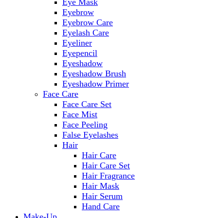
Eye Mask
Eyebrow
Eyebrow Care
Eyelash Care
Eyeliner
Eyepencil
Eyeshadow
Eyeshadow Brush
Eyeshadow Primer
Face Care
Face Care Set
Face Mist
Face Peeling
False Eyelashes
Hair
Hair Care
Hair Care Set
Hair Fragrance
Hair Mask
Hair Serum
Hand Care
Make-Up