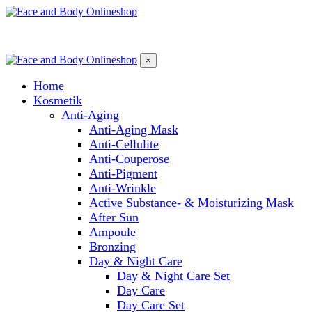
×
Home
Kosmetik
Anti-Aging
Anti-Aging Mask
Anti-Cellulite
Anti-Couperose
Anti-Pigment
Anti-Wrinkle
Active Substance- & Moisturizing Mask
After Sun
Ampoule
Bronzing
Day & Night Care
Day & Night Care Set
Day Care
Day Care Set