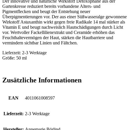
Der innovative und natürliche Wirkstoff Detoxophane aus der
Gartenkresse reduziert bereits vorhandene Alters- und
Pigmentflecken und beugt der Entstehung neuer
Überpigmentierungen vor. Der aus einer Süßwasseralge gewonnene
Wirkstoff Astaxanthin wirkt gegen freie Radikale 14 mal stärker als
Vitamin E und beugt nachweislich Hautschädigungen durch Licht
vor. Wertvoller Fackellilienextrakt und Ceramide erhöhen das
Feuchthaltevermögen der Haut, stärken die Hautbarriere und
vermindern sichtbar Linien und Fältchen.
Lieferzeit: 2-3 Werktage
Größe: 50 ml
Zusätzliche Informationen
EAN
4011061008597
Lieferzeit:
2-3 Werktage
Hersteller:
Annemarie Börlind