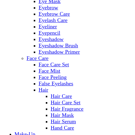
Eye Mask
Eyebrow
Eyebrow Care
Eyelash Care
Eyeliner
Eyepencil
Eyeshadow
Eyeshadow Brush
Eyeshadow Primer
Face Care
Face Care Set
Face Mist
Face Peeling
False Eyelashes
Hair
Hair Care
Hair Care Set
Hair Fragrance
Hair Mask
Hair Serum
Hand Care
Make-Up