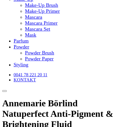
Make-Up Brush
Make-Up Primer
Mascara
Mascara Primer
Mascara Set
Mask
Parfum
Powder
Powder Brush
Powder Paper
Styling
0041 78 221 20 11
KONTAKT
Annemarie Börlind
Natuperfect Anti-Pigment &
Brightening Fluid