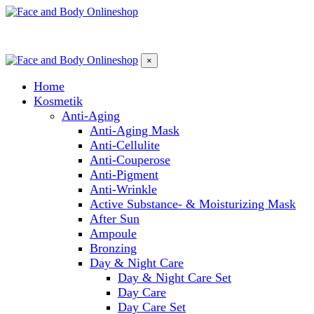
×
Home
Kosmetik
Anti-Aging
Anti-Aging Mask
Anti-Cellulite
Anti-Couperose
Anti-Pigment
Anti-Wrinkle
Active Substance- & Moisturizing Mask
After Sun
Ampoule
Bronzing
Day & Night Care
Day & Night Care Set
Day Care
Day Care Set