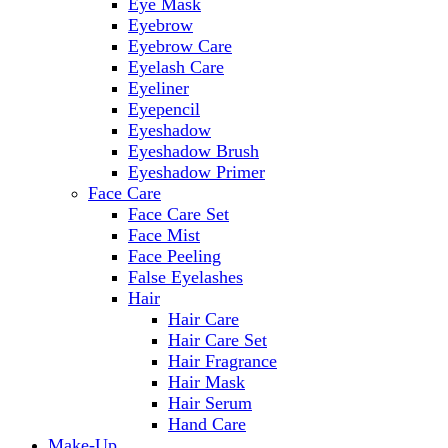
Eye Mask
Eyebrow
Eyebrow Care
Eyelash Care
Eyeliner
Eyepencil
Eyeshadow
Eyeshadow Brush
Eyeshadow Primer
Face Care
Face Care Set
Face Mist
Face Peeling
False Eyelashes
Hair
Hair Care
Hair Care Set
Hair Fragrance
Hair Mask
Hair Serum
Hand Care
Make-Up