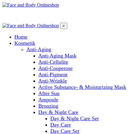
×
Home
Kosmetik
Anti-Aging
Anti-Aging Mask
Anti-Cellulite
Anti-Couperose
Anti-Pigment
Anti-Wrinkle
Active Substance- & Moisturizing Mask
After Sun
Ampoule
Bronzing
Day & Night Care
Day & Night Care Set
Day Care
Day Care Set